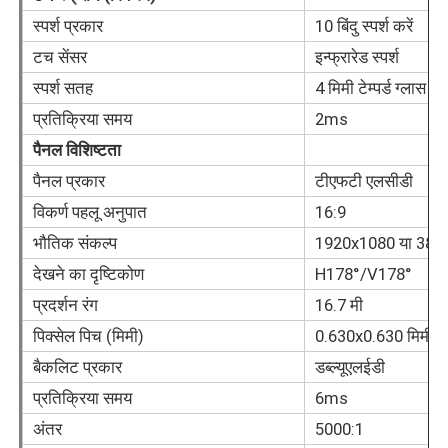
स्पर्श प्रकार
10 बिंदु स्पर्श करें
टच सेंसर
इन्फ्रारेड स्पर्श
हमारे बारे में
स्पर्श सतह
4 मिमी टेम्पर्ड ग्लास
प्रतिक्रिया समय
2ms
फैक्टरी यात्रा
पैनल विशिष्टता
पैनल प्रकार
टीएफटी एलसीडी
गुणवत्ता नियंत्रण
विकर्ण पहलू अनुपात
16:9
भौतिक संकल्प
1920x1080 या 384
हमसे संपर्क करें
देखने का दृष्टिकोण
H178°/V178°
प्रदर्शन रंग
16.7 मी
एक बोली का अनुरोध
पिक्सेल पिच (मिमी)
0.630x0.630 मिमी (
बैकलिट प्रकार
डब्ल्यूएलईडी
इंटरएक्टिव डिजिटल ब्लैकबोर्ड
प्रतिक्रिया समय
6ms
अंतर
5000:1
शिक्षा इंटरएक्टिव व्हाइटबोर्ड