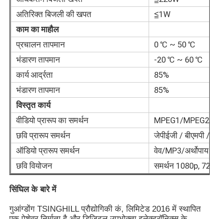
अतिरिक्त बिजली की खपत
≦1W
आईआर इंटरएक्टिव व्हाइटबोर्ड
काम का माहौल
प्रचालन तापमान
0 ℃ ~ 50 ℃
बुद्धिमान ब्लैकबोर्ड
भंडारण तापमान
-20 ℃ ~ 60 ℃
कार्य आर्द्रता
85%
सम्मेलन इंटरएक्टिव फ्लैट पैनल
भंडारण तापमान
85%
विस्तृत कार्य
वीडियो प्रारूप का समर्थन
MPEG1/MPEG2/M
छवि प्रारूप समर्थन
जेपीईजी / बीएमपी /
ऑडियो प्रारूप समर्थन
वेव/MP3/अर्थोपाय अग
छवि वियोजन
समर्थन 1080p, 720p
सिंघिल के बारे में
गुआंग्डोंग TSINGHILL प्रौद्योगिकी कं, लिमिटेड 2016 में स्थापित
एक पेशेवर निर्माता है और डिजिटल उपभोक्ता इलेक्ट्रॉनिक्स के