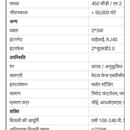
चमक
450 सीडी / एम 2
जीवनकाल
> 50,000 घंटे
स्मार्ट नैनो ब्लैकबोर्ड
अन्य
वक्ता
2*5W
मीटिंग रूम इंटरएक्टिव डिस्प्ले
इंटरनेट
वाईफ़ाई, RJ45
इंटरफेस
2*यूएसडी2.0
डिजिटल इंटरएक्टिव स्मार्ट बोर्ड
उपस्थिति
रंग
काला / अनुकूलित
लंबवत डिजिटल साइनेज
सामग्री
मेटल केस एसपीसीसी + ट
इंस्टालेशन
फ्लोर स्टैंडिंग
फ्लोर स्टैंडिंग इंटरएक्टिव कियोस्क
सामान
रिमोट कंट्रोलर, पावर
प्रमाण पत्र
सीई, आरओएचएस, एफस
इंटरैक्टिव फ्लैट पैनल
शक्ति
बिजली की आपूर्ति
एसी 100-240 वी, 50/6
क्षैतिज टच स्क्रीन कियोस्क
अधिकतम बिजली खपत
≦220W