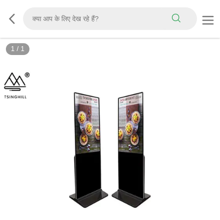
1
/
1