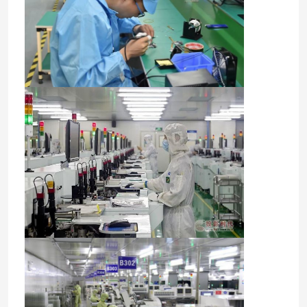
स्मार्ट नैनो ब्लैकबोर्ड
मीटिंग रूम इंटरएक्टिव डिस्प्ले
डिजिटल इंटरएक्टिव स्मार्ट बोर्ड
लंबवत डिजिटल साइनेज
फ्लोर स्टैंडिंग इंटरएक्टिव कियोस्क
इंटरैक्टिव फ्लैट पैनल
क्षैतिज टच स्क्रीन कियोस्क