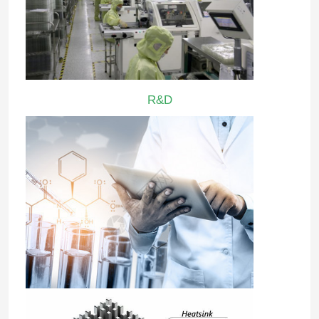
आईआर इंटरएक्टिव व्हाइटबोर्ड
बुद्धिमान ब्लैकबोर्ड
R&D
सम्मेलन इंटरएक्टिव फ्लैट पैनल