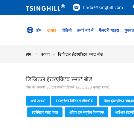
linda@tsinghill.com
होम
उत्पाद
वीडियो
हमारे बारे में
फैक्टरी यात्रा
गुणवत्
होम
उत्पाद
डिजिटल इंटरएक्टिव स्मार्ट बोर्ड
डिजिटल इंटरएक्टिव स्मार्ट बोर्ड
चीन का अग्रणी 86 टच स्क्रीन डिस्प्ले 128G SSD उत्पाद मार्केट
सभी उत्पादों
इंटरएक्टिव डिजिटल ब्लैकबोर्ड
शिक्षा इंटरएक्टिव व्हाइटब
इंटरैक्टिव फ्लैट पैनल
क्षैतिज टच स्क्रीन कियोस्क
आईआर इंटरएक्ट