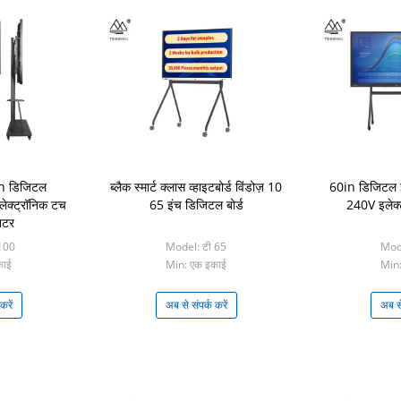
n डिजिटल
ब्लैक स्मार्ट क्लास व्हाइटबोर्ड विंडोज़ 10
60in डिजिटल इंट
 इलेक्ट्रॉनिक टच
65 इंच डिजिटल बोर्ड
240V इलेक्ट्
िटर
100
Model: टी 65
Mode
काई
Min: एक इकाई
Min:
करें
अब से संपर्क करें
अब से