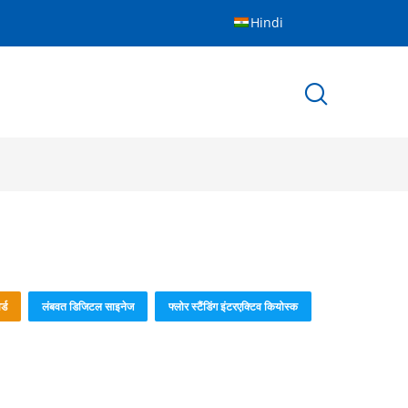
Hindi
्ड
लंबवत डिजिटल साइनेज
फ्लोर स्टैंडिंग इंटरएक्टिव कियोस्क