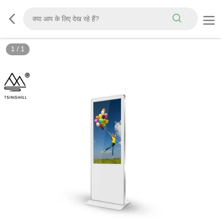
1
/
1