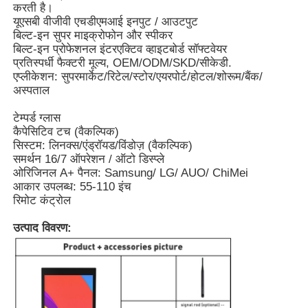
करती है।
यूएसबी वीजीवी एचडीएमआई इनपुट / आउटपुट
बिल्ट-इन सुपर माइक्रोफोन और स्पीकर
बिल्ट-इन प्रोफेशनल इंटरएक्टिव व्हाइटबोर्ड सॉफ्टवेयर
प्रतिस्पर्धी फैक्टरी मूल्य, OEM/ODM/SKD/सीकेडी.
एप्लीकेशन: सुपरमार्केट/रिटेल/स्टोर/एयरपोर्ट/होटल/शोरूम/बैंक/
अस्पताल
टेम्पर्ड ग्लास
कैपेसिटिव टच (वैकल्पिक)
सिस्टम: लिनक्स/एंड्रॉयड/विंडोज़ (वैकल्पिक)
समर्थन 16/7 ऑपरेशन / ऑटो डिस्प्ले
ओरिजिनल A+ पैनल: Samsung/ LG/ AUO/ ChiMei
आकार उपलब्ध: 55-110 इंच
रिमोट कंट्रोल
उत्पाद विवरण: