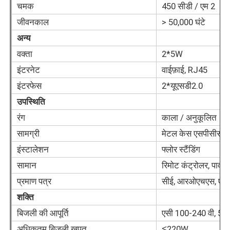
चमक
450 सीडी / एम 2
जीवनकाल
> 50,000 घंटे
स्मार्ट नैनो ब्लैकबोर्ड
अन्य
वक्ता
2*5W
मीटिंग रूम इंटरएक्टिव डिस्प्ले
इंटरनेट
वाईफ़ाई, RJ45
इंटरफेस
2*यूएसडी2.0
डिजिटल इंटरएक्टिव स्मार्ट बोर्ड
उपस्थिति
रंग
काला / अनुकूलित
लंबवत डिजिटल साइनेज
सामग्री
मेटल केस एसपीसीसी + ट
इंस्टालेशन
फ्लोर स्टैंडिंग
फ्लोर स्टैंडिंग इंटरएक्टिव कियोस्क
सामान
रिमोट कंट्रोलर, पावर
प्रमाण पत्र
सीई, आरओएचएस, एफस
इंटरैक्टिव फ्लैट पैनल
शक्ति
बिजली की आपूर्ति
एसी 100-240 वी, 50/6
क्षैतिज टच स्क्रीन कियोस्क
अधिकतम बिजली खपत
≦220W