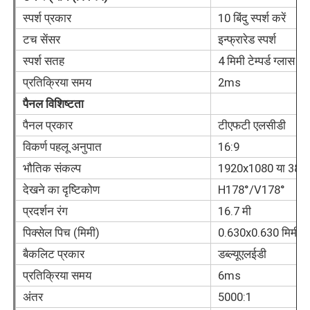
स्पर्श प्रकार
10 बिंदु स्पर्श करें
टच सेंसर
इन्फ्रारेड स्पर्श
हमारे बारे में
स्पर्श सतह
4 मिमी टेम्पर्ड ग्लास
प्रतिक्रिया समय
2ms
फैक्टरी यात्रा
पैनल विशिष्टता
पैनल प्रकार
टीएफटी एलसीडी
गुणवत्ता नियंत्रण
विकर्ण पहलू अनुपात
16:9
भौतिक संकल्प
1920x1080 या 384
हमसे संपर्क करें
देखने का दृष्टिकोण
H178°/V178°
प्रदर्शन रंग
16.7 मी
एक बोली का अनुरोध
पिक्सेल पिच (मिमी)
0.630x0.630 मिमी (
बैकलिट प्रकार
डब्ल्यूएलईडी
इंटरएक्टिव डिजिटल ब्लैकबोर्ड
प्रतिक्रिया समय
6ms
अंतर
5000:1
शिक्षा इंटरएक्टिव व्हाइटबोर्ड