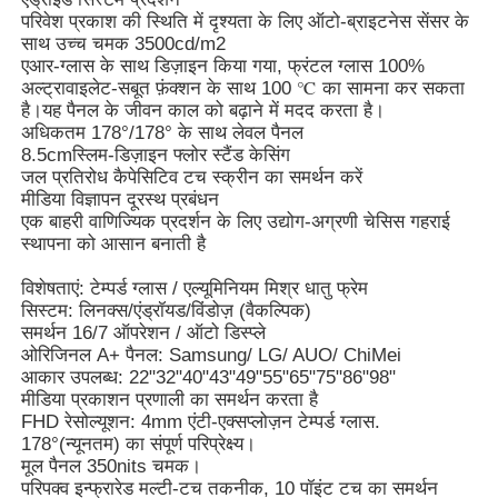
परिवेश प्रकाश की स्थिति में दृश्यता के लिए ऑटो-ब्राइटनेस सेंसर के
साथ उच्च चमक 3500cd/m2
एआर-ग्लास के साथ डिज़ाइन किया गया, फ्रंटल ग्लास 100%
अल्ट्रावाइलेट-सबूत फ़ंक्शन के साथ 100 ℃ का सामना कर सकता
है।यह पैनल के जीवन काल को बढ़ाने में मदद करता है।
अधिकतम 178°/178° के साथ लेवल पैनल
8.5cmस्लिम-डिज़ाइन फ्लोर स्टैंड केसिंग
जल प्रतिरोध कैपेसिटिव टच स्क्रीन का समर्थन करें
मीडिया विज्ञापन दूरस्थ प्रबंधन
एक बाहरी वाणिज्यिक प्रदर्शन के लिए उद्योग-अग्रणी चेसिस गहराई
स्थापना को आसान बनाती है
विशेषताएं: टेम्पर्ड ग्लास / एल्यूमिनियम मिश्र धातु फ्रेम
सिस्टम: लिनक्स/एंड्रॉयड/विंडोज़ (वैकल्पिक)
समर्थन 16/7 ऑपरेशन / ऑटो डिस्प्ले
ओरिजिनल A+ पैनल: Samsung/ LG/ AUO/ ChiMei
आकार उपलब्ध: 22"32"40"43"49"55"65"75"86"98"
मीडिया प्रकाशन प्रणाली का समर्थन करता है
FHD रेसोल्यूशन: 4mm एंटी-एक्सप्लोज़न टेम्पर्ड ग्लास.
178°(न्यूनतम) का संपूर्ण परिप्रेक्ष्य।
मूल पैनल 350nits चमक।
परिपक्व इन्फ्रारेड मल्टी-टच तकनीक, 10 पॉइंट टच का समर्थन