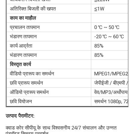
अतिरिक्त बिजली की खपत
≦1W
आईआर इंटरएक्टिव व्हाइटबोर्ड
काम का माहौल
प्रचालन तापमान
0 ℃ ~ 50 ℃
बुद्धिमान ब्लैकबोर्ड
भंडारण तापमान
-20 ℃ ~ 60 ℃
कार्य आर्द्रता
85%
सम्मेलन इंटरएक्टिव फ्लैट पैनल
भंडारण तापमान
85%
विस्तृत कार्य
वीडियो प्रारूप का समर्थन
MPEG1/MPEG2/M
छवि प्रारूप समर्थन
जेपीईजी / बीएमपी /
ऑडियो प्रारूप समर्थन
वेव/MP3/अर्थोपाय अग
छवि वियोजन
समर्थन 1080p, 720p
उत्पाद पैरामीटर:
क्वाड कोर सीपीयू के साथ विश्वसनीय 24/7 संचालन और उन्नत
एंड्रॉइड सिस्टम प्रदर्शन