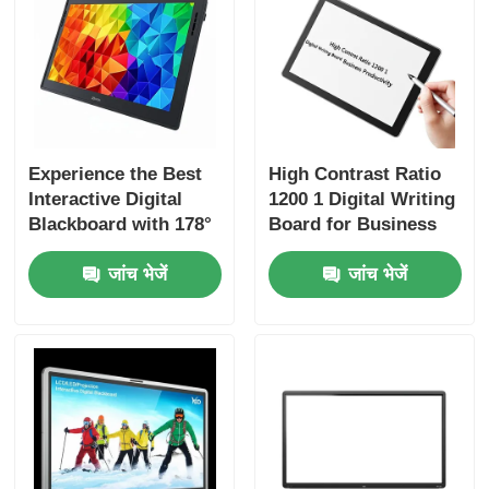
Experience the Best
High Contrast Ratio
Interactive Digital
1200 1 Digital Writing
Blackboard with 178°
Board for Business
Viewing Angle VGA
Productivity
जांच भेजें
जांच भेजें
Output and 1200 1
Contrast Ratio