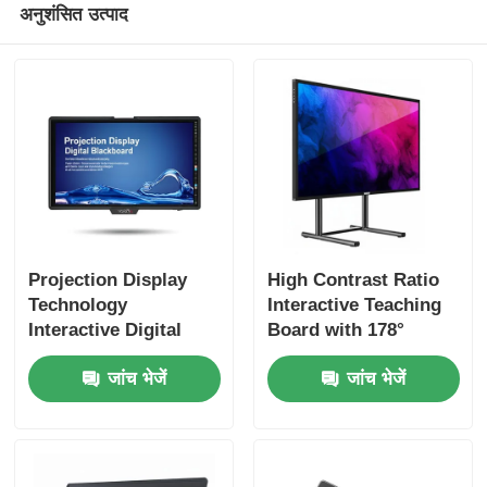
अनुशंसित उत्पाद
Projection Display
High Contrast Ratio
Technology
Interactive Teaching
Interactive Digital
Board with 178°
Blackboard with Wi-
Viewing Angle and
जांच भेजें
जांच भेजें
Fi Connectivity and
1200 1 Contrast Ratio
Android
Compatibility