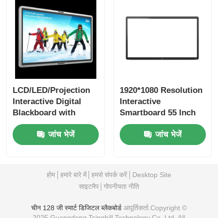
LCD/LED/Projection
1920*1080 Resolution
Interactive Digital
Interactive
Blackboard with
Smartboard 55 Inch
350cd/m2 Brightness
Screen Size for
जांच भेजें
जांच भेजें
and All Windows
Interactive Business
Software
Presentations
Compatibility
होम
हमारे बारे में
हमसे संपर्क करें
Desktop Site
साइटमैप
गोपनीयता नीति
चीन 128 जी स्मार्ट डिजिटल ब्लैकबोर्ड
आपूर्तिकर्ता.Copyright ©
2025 Guangdong Tsinghill Technology Co.,Ltd. All