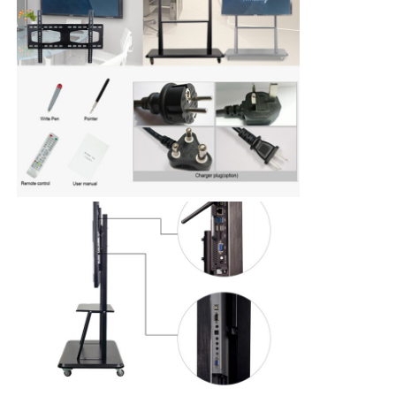
स्मार्ट नैनो ब्लैकबोर्ड
मीटिंग रूम इंटरएक्टिव डिस्प्ले
डिजिटल इंटरएक्टिव स्मार्ट बोर्ड
लंबवत डिजिटल साइनेज
फ्लोर स्टैंडिंग इंटरएक्टिव कियोस्क
इंटरैक्टिव फ्लैट पैनल
क्षैतिज टच स्क्रीन कियोस्क