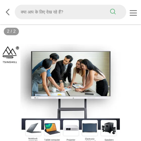
2
/
2