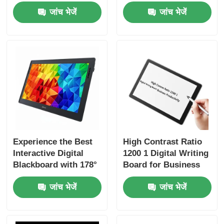
Blackboard with Wi-
Viewing Angle and
जांच भेजें
जांच भेजें
Fi Connectivity and
1200 1 Contrast Ratio
Android
Compatibility
Experience the Best
High Contrast Ratio
Interactive Digital
1200 1 Digital Writing
Blackboard with 178°
Board for Business
Viewing Angle VGA
Productivity
जांच भेजें
जांच भेजें
Output and 1200 1
Contrast Ratio