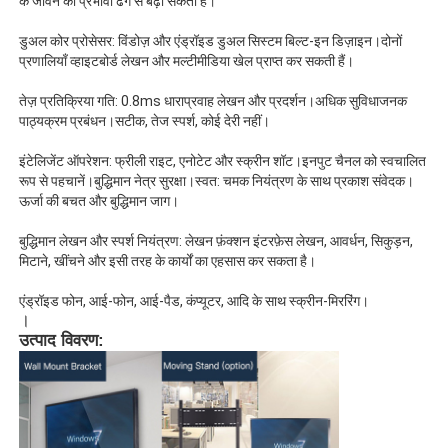
के जीवन को प्रभावी ढंग से बढ़ा सकती है।
डुअल कोर प्रोसेसर: विंडोज़ और एंड्रॉइड डुअल सिस्टम बिल्ट-इन डिज़ाइन।दोनों
हमारे बारे में
प्रणालियाँ व्हाइटबोर्ड लेखन और मल्टीमीडिया खेल प्राप्त कर सकती हैं।
तेज़ प्रतिक्रिया गति: 0.8ms धाराप्रवाह लेखन और प्रदर्शन।अधिक सुविधाजनक
फैक्टरी यात्रा
पाठ्यक्रम प्रबंधन।सटीक, तेज स्पर्श, कोई देरी नहीं।
इंटेलिजेंट ऑपरेशन: फ्रीली राइट, एनोटेट और स्क्रीन शॉट।इनपुट चैनल को स्वचालित
रूप से पहचानें।बुद्धिमान नेत्र सुरक्षा।स्वत: चमक नियंत्रण के साथ प्रकाश संवेदक।
गुणवत्ता नियंत्रण
ऊर्जा की बचत और बुद्धिमान जाग।
बुद्धिमान लेखन और स्पर्श नियंत्रण: लेखन फ़ंक्शन इंटरफ़ेस लेखन, आवर्धन, सिकुड़न,
हमसे संपर्क करें
मिटाने, खींचने और इसी तरह के कार्यों का एहसास कर सकता है।
एंड्रॉइड फोन, आई-फोन, आई-पैड, कंप्यूटर, आदि के साथ स्क्रीन-मिररिंग।
एक बोली का अनुरोध
।
उत्पाद विवरण:
इंटरएक्टिव डिजिटल ब्लैकबोर्ड
शिक्षा इंटरएक्टिव व्हाइटबोर्ड