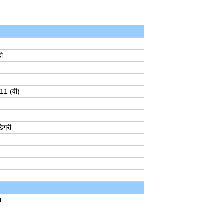
ी
11 (वी)
िग्री
न