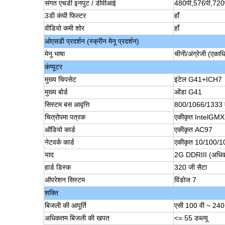
संगत एचडी इनपुट / डीवीआई
480पी,576पी,72
3डी कंघी फिल्टर
हाँ
वीडियो कमी शोर
हाँ
ओएसडी प्रदर्शन (स्क्रीन मेनू प्रदर्शन)
मेनू भाषा
चीनी/अंग्रेजी (एका
कंप्यूटर
मुख्य चिपसेट
इंटेल G41+ICH7
मुख्य बोर्ड
ओंडा G41
सिस्टम बस आवृत्ति
800/1066/1333 मेग
चित्रोपमा पत्रक
एकीकृत IntelGM
ऑडियो कार्ड
एकीकृत AC97
नेटवर्क कार्ड
एकीकृत 10/100/1
याद
2G DDRIII (अधि
हार्ड डिस्क
320 जी सैटा
ऑपरेशन सिस्टम
विंडोज 7
शक्ति
बिजली की आपूर्ति
एसी 100 वी ~ 240 
अधिकतम बिजली की खपत
<= 55 डब्ल्यू