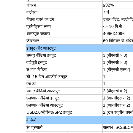
संचरण
≥92%
कठोरता
7 घं
क्लिक करने का ढंग
डबल पॉइंट, मल्टीपॉइ
प्रतिक्रिया समय
<= 10 मि.से
आउटपुट संकल्प
4096X4096
जीवनभर
60 मिलियन से अधिक
इनपुट और आउटपुट
समग्र वीडियो इनपुट
3 (बीएनसी × 3)
वाईयूवी इनपुट
1 (बीएनसी × 3)
स **** विडियो
1 (बीएनसी एक्स2)
डी -15 पिन आरजीबी इनपुट
1
एच.डी
1
समग्र वीडियो आउटपुट
2 (बीएनसी × 2)
एल/आर ऑडियो इनपुट
1 (आरसीएएक्स 2)
एल/आर ऑडियो आउटपुट
1 (आरसीएएक्स 2)
USB2.0/सीरियल/SP2 इनपुट
2 (टच स्क्रीन उपयो
वीडियो
रंग प्रणाली
पाल/NTSC/SEC