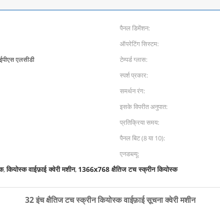
पैनल डिमेंशन:
ऑपरेटिंग सिस्टम:
 आईपीएस एलसीडी
टेम्पर्ड ग्लास:
स्पर्श प्रकार:
समर्थन रंग:
इसके विपरीत अनुपात:
प्रतिक्रिया समय:
पैनल बिट (8 या 10):
एनडब्ल्यू:
्क
कियोस्क वाईफ़ाई क्वेरी मशीन
1366x768 क्षैतिज टच स्क्रीन कियोस्क
,
,
32 इंच क्षैतिज टच स्क्रीन कियोस्क वाईफ़ाई सूचना क्वेरी मशीन