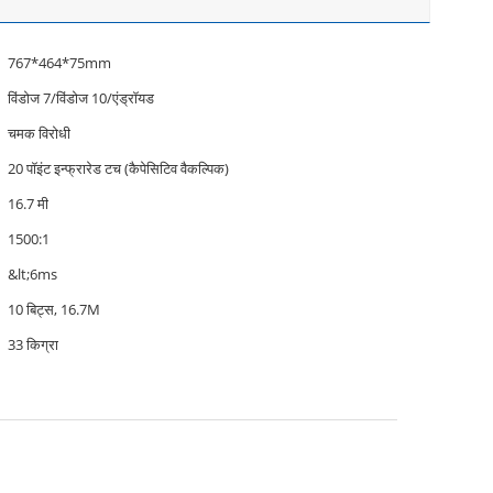
767*464*75mm
विंडोज 7/विंडोज 10/एंड्रॉयड
चमक विरोधी
20 पॉइंट इन्फ्रारेड टच (कैपेसिटिव वैकल्पिक)
16.7 मी
1500:1
&lt;6ms
10 बिट्स, 16.7M
33 किग्रा