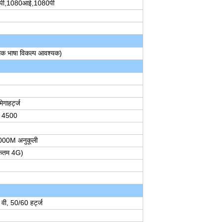
0पी,1080आई,1080पी
धिक भाषा विकल्प आवश्यक)
ाहर्ट्ज
X 4500
000M अनुकूली
कतम 4G)
वी, 50/60 हर्ट्ज