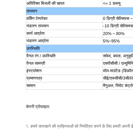
अतिरिक्त बिजली की खपत
<= 1 डब्ल्यू
तापमान
वर्किंग टेम्परेचर
0 डिग्री सेल्सियस ~
भंडारण तापमान
-10 डिग्री सेल्सिय
कार्य आर्द्रता
20% ~ 80%
भंडारण आर्द्रता
5%~95%
उपस्थिति
पैनल रंग / उपस्थिति
सफेद, काला, अनुकू
पैनल सामग्री
एसपीसीसी / एल्यूमि
इंस्टालेशन
वॉल-माउंटेड (डिफ़ॉल
प्रमाणपत्र
सीई/एफसीसी/3सी
सामान
मैनुअल, रिमोट कंट्
कंपनी प्रोफाइल:
1. हमारे कारखाने की प्रक्रियाओं को नियंत्रित करने के लिए हमारी अपनी ईआ