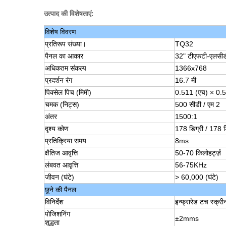
उत्पाद की विशेषताएं:
विशेष विवरण
प्रतिरूप संख्या।
TQ32
पैनल का आकार
32" टीएफटी-एलसीड
अधिकतम संकल्प
1366x768
प्रदर्शन रंग
16.7 मी
पिक्सेल पिच (मिमी)
0.511 (एच) × 0.5
चमक (निट्स)
500 सीडी / एम 2
अंतर
1500:1
दृश्य कोण
178 डिग्री / 178 ड
प्रतिक्रिया समय
8ms
क्षैतिज आवृत्ति
50-70 किलोहर्ट्ज़
लंबवत आवृत्ति
56-75KHz
जीवन (घंटे)
> 60,000 (घंटे)
छूने की पैनल
विनिर्देश
इन्फ्रारेड टच स्क्री
पोजिशनिंग
±2mms
शुद्धता