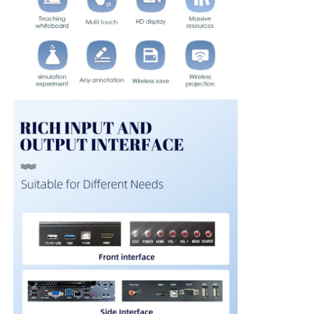
आईआर इंटरएक्टिव व्हाइटबोर्ड
बुद्धिमान ब्लैकबोर्ड
सम्मेलन इंटरएक्टिव फ्लैट पैनल