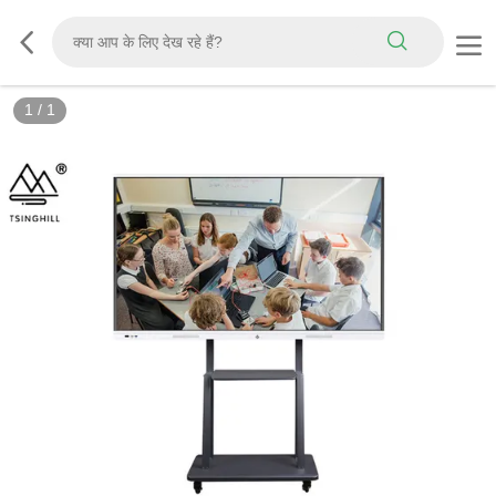
1
/
1