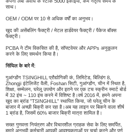
कंपनी लंबी अवधि के स्टॉक 5000 इकाइयों, कम नेतृत्व समय के
साथ।
हमारे बारे में
OEM / ODM पर 10 से अधिक वर्षों का अनुभव।
खुद की असेंबलिंग फैक्ट्री / मेटल हार्डवेयर फैक्ट्री / पैकेज बॉक्स
फैक्टरी यात्रा
फैक्ट्री।
PCBA ने टीम विकसित की है, सॉफ्टवेयर और APPs अनुकूलन
करने के लिए समर्थन किया है।
गुणवत्ता नियंत्रण
सिंघिल के बारे में:
हमसे संपर्क करें
गुआंग्डोंग TSINGHILL प्रौद्योगिकी कं, लिमिटेड, बिल्डिंग 8,
Zhongji इंटेलिजेंट वैली, Foshan सिटी, गुआंग्डोंग, चीन में स्थित है,
शिक्षा, सम्मेलन, घरेलू उपयोग और इतने पर एक टच स्क्रीन स्मार्ट बोर्ड
एक बोली का अनुरोध
में 32 इंच ~ 110 इंच करने में विशिष्ट है।वर्ष 2016 में, हमने अपना
खुद का ब्रांड "TSINGHILL" स्थापित किया, जो घरेलू चीन के
बाजार में अच्छी बिक्री कर रहा है।अब यह लाइन पर बिकने वाला शीर्ष
इंटरएक्टिव डिजिटल ब्लैकबोर्ड
1 ब्रांड है, जिसमें 60% बाजार बिक्री मात्रा शामिल है।
सख्त गुणवत्ता नियंत्रण और विचारशील ग्राहक सेवा के लिए समर्पित,
शिक्षा इंटरएक्टिव व्हाइटबोर्ड
हमारे अनुभवी कर्मचारी आपकी आवश्यकताओं पर चर्चा करने और पूर्ण